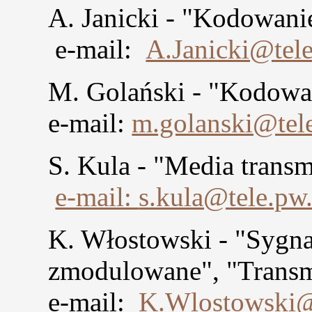
A. Janicki - "Kodowanie
e-mail:
A.Janicki@tele
M. Golański - "Kodowan
e-mail:
m.golanski@tele
S. Kula - "Media trans
e-mail:
s.kula@tele.pw.
K. Włostowski - "Sygna
zmodulowane", "Trans
e-mail:
K.Wlostowski@